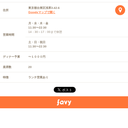
東京都台東区浅草3-42-6
住所
Googleマップで開く
月・水・木・金
11:30〜22:30
14：30～17：00まで休憩
営業時間
土・日・祝日
11:30〜22:30
ディナー予算
〜１０００円
座席数
20
特徴
ランチ営業あり